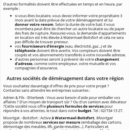
D'autres formalités doivent être effectuées en temps et en heure, par
exemple :
si vous êtes locataire, vous devez informer votre propriétaire 3
mois avant la date prévue de votre déménagement et lui
donner votre renom
. Selon la durée de votre bail, il vous
incombera peut-être de chercher un autre locataire ou de payer
des frais de rupture. Rassurez-vous, la demande d'appartements
en location est très élevée à Watermael-Boitsfort et cela ne sera
pas difficile de trouver preneur.
vos
fournisseurs d'énergie
(eau, électricité, gaz...) et de
téléphonie
doivent être avertis. Vos compteurs doivent être
coupés et vos abonnements transférés à votre nouvelle adresse.
d'autres personnes seront à prévenir de votre
changement
d'adresse
, comme votre employeur, votre mutuelle et vos
compagnies d'assurance.
Autres sociétés de déménagement dans votre région
Vous souhaitez davantage d'offres de prix pour votre projet ?
Contactez sans attendre les entreprises suivantes :
Adrien & Fils - Etterbeek : Vous avez besoin d'aide pour emballer vos
affaires ? D'un moyen de transport sûr ? Ou d'un camion avec élévateur
?Cette société vous offre
plusieurs formules de services
pour
répondre à vos attentes, le tout dans votre
budget
. Tel :
02/734 13 27.
Moortgat - Boitsfort : Active
à Watermael-Boitsfort
,
Moortgat
propose de nombreux
services sur mesure
(emballage des cartons,
démontage des meubles, lift, garde-meubles...). Particuliers et