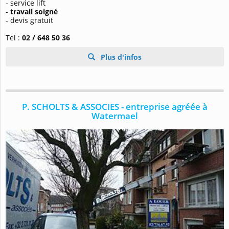
- service lift
-
travail soigné
- devis gratuit
Tel :
02 / 648 50 36
Plus d'infos
P. SCHOLTS & ASSOCIES - entreprise agréée à
Watermael